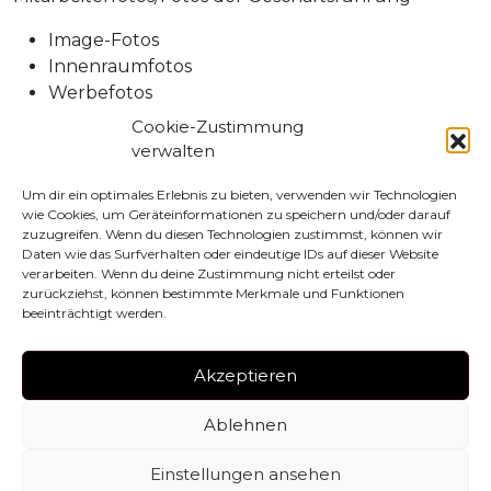
Image-Fotos
Innenraumfotos
Werbefotos
Dokumentation von Firmenveranstaltungen
Cookie-Zustimmung
Fotoreportagen von Firmenfeiern
verwalten
Bitte um Kontaktaufnahme für ein Angebot!
Um dir ein optimales Erlebnis zu bieten, verwenden wir Technologien
wie Cookies, um Geräteinformationen zu speichern und/oder darauf
zuzugreifen. Wenn du diesen Technologien zustimmst, können wir
Daten wie das Surfverhalten oder eindeutige IDs auf dieser Website
verarbeiten. Wenn du deine Zustimmung nicht erteilst oder
zurückziehst, können bestimmte Merkmale und Funktionen
beeinträchtigt werden.
© 2026 All Rights Reserved.
Akzeptieren
Datenschutz
AGB
Impressum
Ablehnen
Einstellungen ansehen